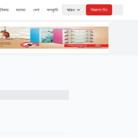
াধিকার
মতামত
খেলা
সংস্কৃতি
আরও
বিজ্ঞাপন দিন
Theme