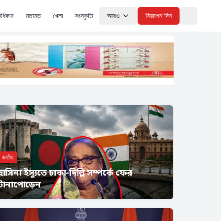
াধিকার
মতামত
খেলা
সংস্কৃতি
আরও
বিজ্ঞাপন দিন
Theme
জাতীয়
হাসিনা ইস্যুতে ঢাকা-দিল্লি সম্পর্কে ফের
টানাপোড়েন