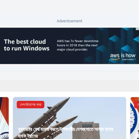
Advertisement
দেশ-বিদেশের খবর
দ
যুক্তরাষ্ট্র ফের হামলা করলে উপসাগরীয় দেশগুলোতে আঘাত হানার
ল
হুমকি ইরানের
হা