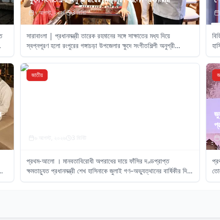
৭ আগস্ট, ২০২৬
3
মিনিট
তে
সারাবাংলা | প্রধানমন্ত্রী তারেক রহমানের সঙ্গে সাক্ষাতের মধ্য দিয়ে
বিড
স্বপ্নপূরণ হলো রংপুরের গঙ্গাচড়া উপজেলার ক্ষুদে সংগীতশিল্পী অনুশ্রী
হাস
রায়ের। বাবা-মাকে সঙ্গে নিয়ে বৃহস্পতিবার (৬ আগস্ট) সচিবালয়ে
দেও
জাতীয়
জ
র
দিল্লিতে অনুষ্ঠানে শেখ হাসিনাকে বক্তব্যের অনুমতি দেওয়ায় ক্ষুব্ধ
জু
বাংলাদেশ
প্র
৬ আগস্ট, ২০২৬
3
মিনিট
প্রথম-আলো । মানবতাবিরোধী অপরাধের দায়ে ফাঁসির দণ্ডপ্রাপ্ত
প্র
শের
ক্ষমতাচ্যুত প্রধানমন্ত্রী শেখ হাসিনাকে জুলাই গণ–অভ্যুত্থানের বার্ষিকীর দিনে
তোল
দিল্লিতে সংবাদ সম্মেলনে বক্তব্য দেওয়ার সুযোগ করে দেওয়ায়
তা