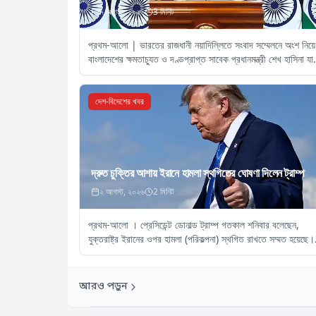
৭ আগস্ট, ২০২৬
3
মিনিট
প্রথম-আলো | ভারতের রাজধানী নয়াদিল্লিতে সংবাদ সম্মেলনে অংশ নিয়ে
বাংলাদেশের ক্ষমতাচ্যুত ও দণ্ডপ্রাপ্ত সাবেক প্রধানমন্ত্রী শেখ হাসিনা যা
কিছু বলেছেন
দেশ-বিদেশের খবর
দ্রুত চুক্তির আশায় ইরানে হামলা স্থগিতের ঘোষণা দিলেন ট্রাম্প
২ আগস্ট, ২০২৬
2
মিনিট
প্রথম-আলো । প্রেসিডেন্ট ডোনাল্ড ট্রাম্প গতকাল শনিবার বলেছেন,
যুক্তরাষ্ট্র ইরানের ওপর হামলা (পরিকল্পনা) স্থগিত রাখতে সম্মত হয়েছে।
অথচ আগের দিনই তিনি যেকোনো সময় ইরানের ওপর নতুন করে হামলা শুর
কথা
আরও পড়ুন