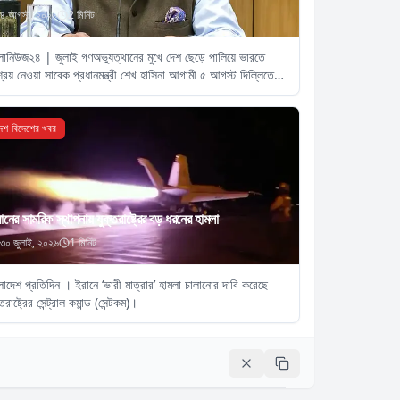
৪ আগস্ট, ২০২৬
2
মিনিট
লানিউজ২৪ | জুলাই গণঅভ্যুত্থানের মুখে দেশ ছেড়ে পালিয়ে ভারতে
রয় নেওয়া সাবেক প্রধানমন্ত্রী শেখ হাসিনা আগামী ৫ আগস্ট দিল্লিতে
ি অনুষ্ঠানে ভার্চুয়ালি বক্তব্য দেবেন
েশ-বিদেশের খবর
ানের সামরিক স্থাপনায় যুক্তরাষ্ট্রের বড় ধরনের হামলা
৩০ জুলাই, ২০২৬
1
মিনিট
লাদেশ প্রতিদিন । ইরানে ‘ভারী মাত্রার’ হামলা চালানোর দাবি করেছে
তরাষ্ট্রের সেন্ট্রাল কমান্ড (সেন্টকম)।