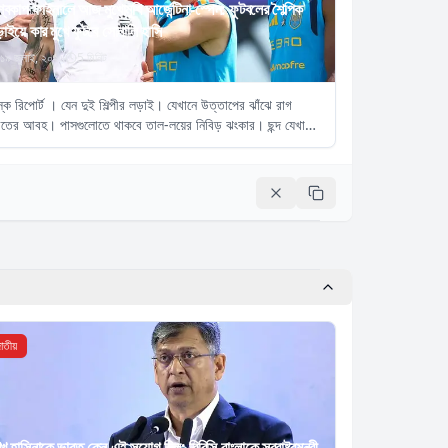
শ্বকাপ ফাইনালে আজ মুখোমুখি আর্জেন্টিনা-স্পেন: ফুটবলের শৈল্পিক
াইয়ে কার মুখে ফুটবে সোনালি হাসি
১৯ জুলাই, ২০২৬
5
মিনিট
্ক রিপোর্ট । যেন দুই শিল্পীর লড়াই। যেখানে উত্তাপের ঝাঁঝে রাগ
গীতের আবহ। পাসগুলোতে থাকবে তাল-লয়ের নিবিড় ঝংকার। ছন্দ যেখানে
বে ফুটবলের সুর হয়ে।
াতীয়
খ হাসিনাকে ভারত কেন এই সুযোগ দিল: বিবিসি বাংলাকে স্বরাষ্ট্রমন্ত্রী