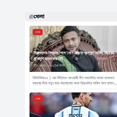
খেলা
খেলা
নিরাপত্তার নিশ্চয়তা পেলে ‘দেশে ফিরতে প্রস্তুত’ সাকিব, বিচারের
মুখোমুখি হতেও ভয় নেই
৮ আগস্ট, ২০২৬
4
মিনিট
বিডিনিউজ২৪ | নয়া দিল্লিতে আওয়ামী লীগ সভাপতির সংবাদ সম্মেলনে
বক্তব্য দিয়ে নতুন করে আলোচনায় আসা ক্রিকেটার সাকিব আল হাসান
বলেছেন, সরকার যদি তার নিরাপত্তার নিশ্চয়তা দেয়
খেলা