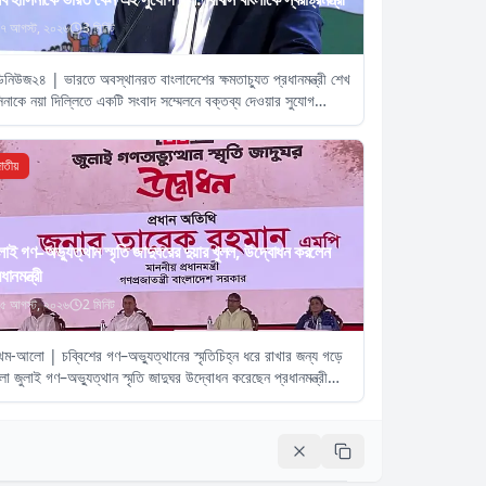
৭ আগস্ট, ২০২৬
3
মিনিট
িনিউজ২৪ | ভারতে অবস্থানরত বাংলাদেশের ক্ষমতাচ্যুত প্রধানমন্ত্রী শেখ
িনাকে নয়া দিল্লিতে একটি সংবাদ সম্মেলনে বক্তব্য দেওয়ার সুযোগ
য়ায় ভারত সরকারের ভূমিকা নিয়ে প্রশ্ন তুলেছেন
াতীয়
লাই গণ–অভ্যুত্থান স্মৃতি জাদুঘরের দুয়ার খুলল, উদ্বোধন করলেন
ধানমন্ত্রী
৫ আগস্ট, ২০২৬
2
মিনিট
থম-আলো | চব্বিশের গণ–অভ্যুত্থানের স্মৃতিচিহ্ন ধরে রাখার জন্য গড়ে
া জুলাই গণ–অভ্যুত্থান স্মৃতি জাদুঘর উদ্বোধন করেছেন প্রধানমন্ত্রী
রেক রহমান।