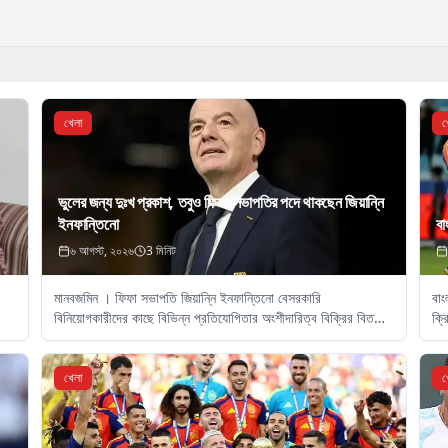
খেলা
খ
ভুলের জন্য দুঃখ প্রকাশ, তবুও ফিফা সভাপতির পদে থাকছেন জিয়ান্নি
ইনফান্তিনো
বা
৬ আগস্ট, ২০২৬
3
মিনিট
মানবজমিন । ফিফা সভাপতি জিয়ান্নি ইনফান্তিনো বেসরকারি
বাং
বিনিয়োগকারীদের কাছে বিভিন্ন প্রতিযোগিতার অংশীদারিত্ব বিক্রির বিতর্কিত
ক্র
পরিকল্পনায় নিজের ‘ভুলের’ জন্য দুঃখ প্রকাশ করেছেন।
খেলা
খ