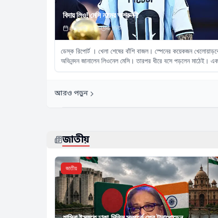
বিদায় লিও! মেসি নামের অশ্রুনদী
২০ জুলাই, ২০২৬
4
মিনিট
ডেস্ক রিপোর্ট । খেলা শেষের বাঁশি বাজল। স্পেনের কয়েকজন খেলোয়াড়
অভিনন্দন জানালেন লিওনেল মেসি। তারপর ধীরে বসে পড়লেন মাঠেই। এ
আরও পড়ুন
জাতীয়
জাতীয়
হাসিনা ইস্যুতে ঢাকা-দিল্লি সম্পর্কে ফের টানাপোড়েন