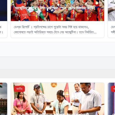
বি
আর্জেন্টিনাকে হারিয়ে বিশ্ব চ্যাম্পিয়ন স্পেন, মেসির বিষাদময় বিদায়
লড়
২০ জুলাই, ২০২৬
4
মিনিট
কে
ডেস্ক রিপোর্ট । প্রতিপক্ষের চাপে পুরোটা সময় পিষ্ট হয়ে থাকলেও,
ডেস
কা।
কোনোমতে লড়াই অতিরিক্ত সময়ে টেনে নেয় আজেন্টিনা। তবে নির্ধারিত
সঙ্
সময়ের শেষ মুহূর্তে ১০ জনের দলে পরিণত হওয়ায়, আরও কোণঠাসা হয়ে পড়ে
ফুট
তারা।
জাতীয়
জ
ক্ষুদে সংগীতশিল্পী অনুশ্রী রায়ের স্বপ্নপূরণ করলেন প্রধানমন্ত্রী
শে