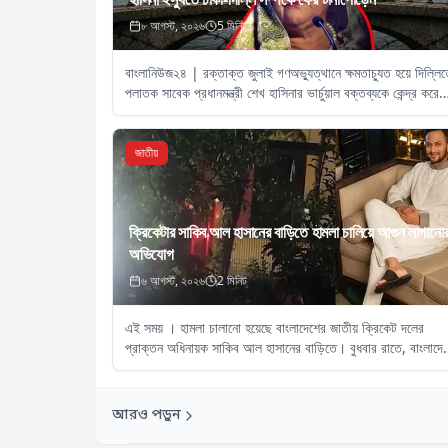
৮ আগস্ট, ২০২৬
5
মিনিট
বাংলানিউজ২৪ | রক্তাক্ত জুলাই গণঅভ্যুত্থানে ক্ষমতাচ্যুত হয়ে দিল্লি
পলাতক সাবেক প্রধানমন্ত্রী শেখ হাসিনার ভার্চুয়াল বক্তব্যকে কেন্দ্র করে
বাংলাদেশ ও ভারতের সম্পর্কে নতুন করে কূটনৈতিক টানাপোড়েন শুরু
জাতীয়
ক্রিকেটার সাকিব আল হাসানের বাড়িতে হামলা চালিয়ে আগুন লাগানো
অভিযোগ
৬ আগস্ট, ২০২৬
2
মিনিট
এই সময় । হামলা চালানো হয়েছে বাংলাদেশের জাতীয় ক্রিকেট দলের
প্রাক্তন অধিনায়ক সাকিব আল হাসানের বাড়িতে। বুধবার রাতে, বাংলাদে
মাগুরার কেশবমোড় এলাকায় তাঁর বাড়িতে পেট্রল বোমা ছোড়ার পাশাপাশি
আগুন লাগিয়ে
আরও পড়ুন