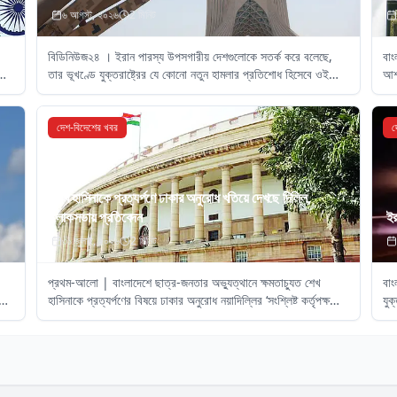
৬ আগস্ট, ২০২৬
2
মিনিট
বিডিনিউজ২৪ । ইরান পারস্য উপসগারীয় দেশগুলোকে সতর্ক করে বলেছে,
বাং
তার ভূখণ্ডে যুক্তরাষ্ট্রের যে কোনো নতুন হামলার প্রতিশোধ হিসেবে ওই
আশ্
অঞ্চলের গুরুত্বপূর্ণ জ্বালানি অবকাঠামোগুলোতে আঘাত হানবে তারা।
একট
দেশ-বিদেশের খবর
দ
শেখ হাসিনাকে প্রত্যর্পণে ঢাকার অনুরোধ খতিয়ে দেখছে দিল্লি,
লোকসভায় প্রতিবেদন
ইর
৩১ জুলাই, ২০২৬
2
মিনিট
প্রথম-আলো | বাংলাদেশে ছাত্র-জনতার অভ্যুত্থানে ক্ষমতাচ্যুত শেখ
বাং
হাসিনাকে প্রত্যর্পণের বিষয়ে ঢাকার অনুরোধ নয়াদিল্লির ‘সংশ্লিষ্ট কর্তৃপক্ষ
যুক্
ুর
খতিয়ে দেখছে’।