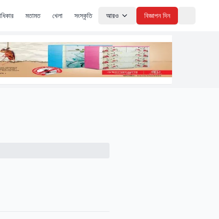
াধিকার
মতামত
খেলা
সংস্কৃতি
আরও
বিজ্ঞাপন দিন
Theme