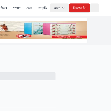
াধিকার
মতামত
খেলা
সংস্কৃতি
আরও
বিজ্ঞাপন দিন
Theme